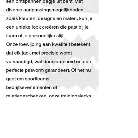
een ontspannen dagje uit bent. Met
diverse aanpassingsmogelijkheden,
zoals kleuren, designs en maten, kun je
een unieke look creëren die past bij je
team of je persoonlijke stijl.
Onze toewijding aan kwaliteit betekent
dat elk jack met precisie wordt
vervaardigd, wat duurzaamheid en een
perfecte pasvorm garandeert. Of het nu
gaat om sportteams,
bedrijfsevenementen of
relatiegeschenken, onze trainingsjacks
met sublimatieprint zijn de ideale keuze
om een blijvende indruk te maken.
Ervaar de perfecte combinatie van
mode en functionaliteit met Stork Print