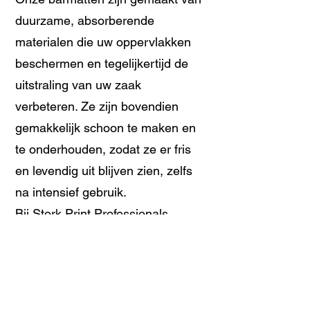
duurzame, absorberende
materialen die uw oppervlakken
beschermen en tegelijkertijd de
uitstraling van uw zaak
verbeteren. Ze zijn bovendien
gemakkelijk schoon te maken en
te onderhouden, zodat ze er fris
en levendig uit blijven zien, zelfs
na intensief gebruik.
Bij Stork Print Professionals
werken we nauw samen met onze
klanten om hun visie te realiseren.
We bieden full-color printen met
eindeloze ontwerpmogelijkheden.