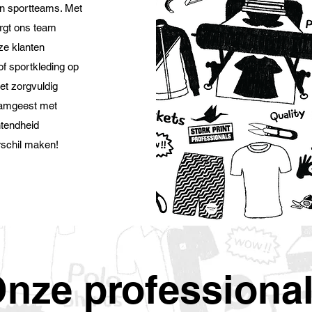
en sportteams. Met
orgt ons team
nze klanten
of sportkleding op
et zorgvuldig
eamgeest met
ntendheid
rschil maken!
nze professiona