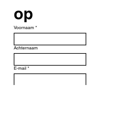
op
Voornaam
*
Achternaam
E-mail
*
WELK ITEM
Schrijf een bericht