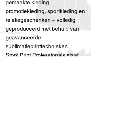
gemaakte kleding,
promotiekleding, sportkleding en
relatiegeschenken – volledig
geproduceerd met behulp van
geavanceerde
sublimatieprinttechnieken.
Stork Print Professionals staat
vandaag de dag voor creativiteit,
flexibiliteit en vakmanschap. Wat
begon als een persoonlijke reis
is uitgegroeid tot een
professioneel drukkerijbedrijf,
gedreven door passie, ervaring
en een streven naar kwaliteit.