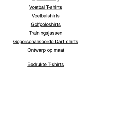
Voetbal T-shirts
Voetbalshirts
Golfpoloshirts
Trainingsjassen
Gepersonaliseerde Dart-shirts
Ontwerp op maat
Bedrukte T-shirts
Sublimatieprint
Pattaya T-shirts
Souvenir shirts
T-shirt met gepersonaliseerde opdruk
Hua Hin T-shirtprint
Bar & Restaurant