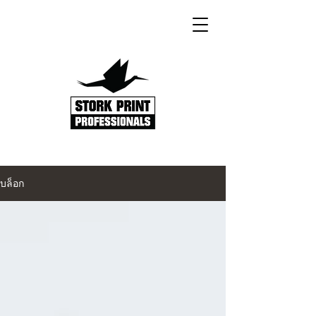
บล็อก