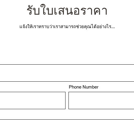
รับใบเสนอราคา
แจ้งให้เราทราบว่าเราสามารถช่วยคุณได้อย่างไร...
Phone Number