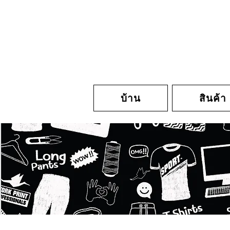
บ้าน
สินค้า